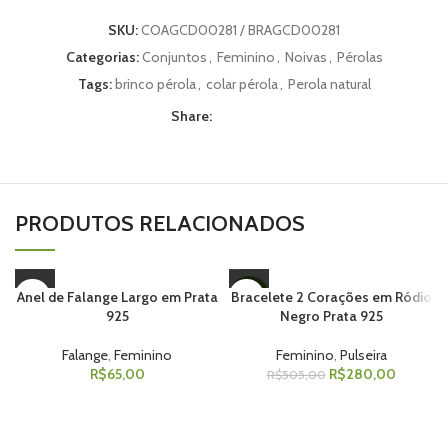
SKU:
COAGCD00281 / BRAGCD00281
Categorias:
Conjuntos
,
Feminino
,
Noivas
,
Pérolas
Tags:
brinco pérola
,
colar pérola
,
Perola natural
Share:
PRODUTOS RELACIONADOS
Anel de Falange Largo em Prata
Bracelete 2 Corações em Ródio
-45%
925
Negro Prata 925
Falange
,
Feminino
Feminino
,
Pulseira
R$
65,00
R$
280,00
R$
505,00