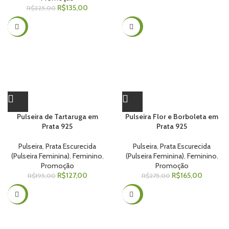
R$
135,00
R$
225,00
-35%
-40%
Pulseira de Tartaruga em
Pulseira Flor e Borboleta em
Prata 925
Prata 925
Pulseira
,
Prata Escurecida
Pulseira
,
Prata Escurecida
(Pulseira Feminina)
,
Feminino
,
(Pulseira Feminina)
,
Feminino
,
Promoção
Promoção
R$
127,00
R$
165,00
R$
195,00
R$
275,00
-32%
-30%