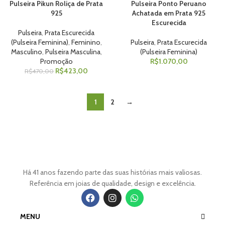
Pulseira Pikun Roliça de Prata
Pulseira Ponto Peruano
925
Achatada em Prata 925
Escurecida
Pulseira
,
Prata Escurecida
(Pulseira Feminina)
,
Feminino
,
Pulseira
,
Prata Escurecida
Masculino
,
Pulseira Masculina
,
(Pulseira Feminina)
Promoção
R$
1.070,00
R$
423,00
R$
470,00
1
2
→
Há 41 anos fazendo parte das suas histórias mais valiosas.
Referência em joias de qualidade, design e excelência.
MENU