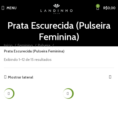
0
MENU
R$
0,00
Prata Escurecida (Pulseira
Feminina)
Início
Feminino
Pulseira
Prata Escurecida (Pulseira Feminina)
Exibindo 1–12 de 15 resultados
Mostrar lateral
-23%
-40%