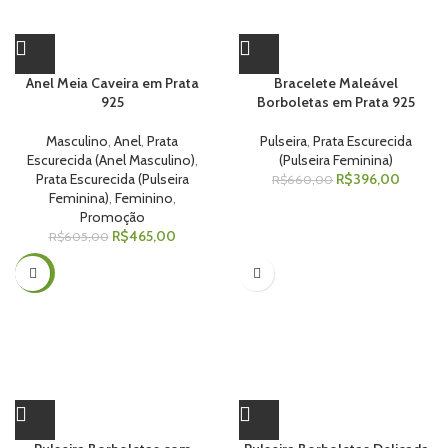
Anel Meia Caveira em Prata
Bracelete Maleável
925
Borboletas em Prata 925
Masculino
,
Anel
,
Prata
Pulseira
,
Prata Escurecida
Escurecida (Anel Masculino)
,
(Pulseira Feminina)
Prata Escurecida (Pulseira
R$
396,00
R$
660,00
Feminina)
,
Feminino
,
Promoção
R$
465,00
R$
605,00
-25%