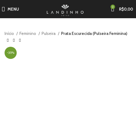
0
MENU
R$
0,00
Início
Feminino
Pulseira
Prata Escurecida (Pulseira Feminina)
-35%