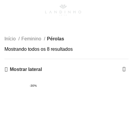
0
Menu
R$
0,00
Pérolas
Início
Feminino
Pérolas
Mostrando todos os 8 resultados
Mostrar lateral
-30%