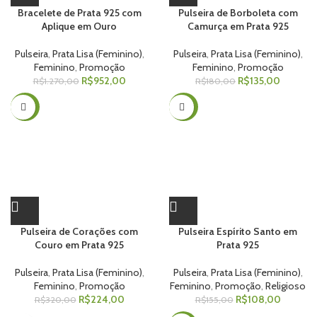
Bracelete de Prata 925 com
Pulseira de Borboleta com
Aplique em Ouro
Camurça em Prata 925
Pulseira
,
Prata Lisa (Feminino)
,
Pulseira
,
Prata Lisa (Feminino)
,
Feminino
,
Promoção
Feminino
,
Promoção
R$
952,00
R$
135,00
R$
1.270,00
R$
180,00
-30%
-30%
Pulseira de Corações com
Pulseira Espírito Santo em
Couro em Prata 925
Prata 925
Pulseira
,
Prata Lisa (Feminino)
,
Pulseira
,
Prata Lisa (Feminino)
,
Feminino
,
Promoção
Feminino
,
Promoção
,
Religioso
R$
224,00
R$
108,00
R$
320,00
R$
155,00