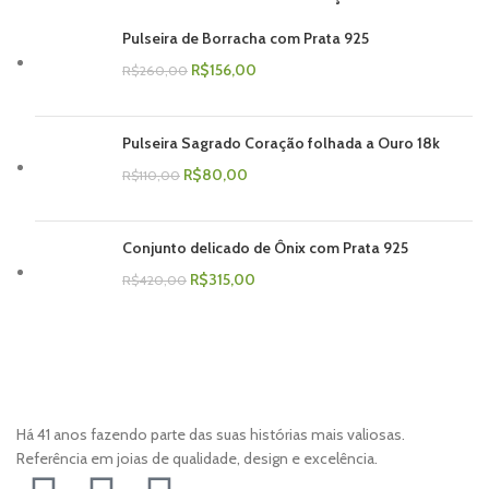
Pulseira de Borracha com Prata 925
R$
156,00
R$
260,00
Pulseira Sagrado Coração folhada a Ouro 18k
R$
80,00
R$
110,00
Conjunto delicado de Ônix com Prata 925
R$
315,00
R$
420,00
Há 41 anos fazendo parte das suas histórias mais valiosas.
Referência em joias de qualidade, design e excelência.