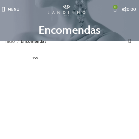
0
MENU
R$
0,00
Encomendas
Início
Encomendas
-35%