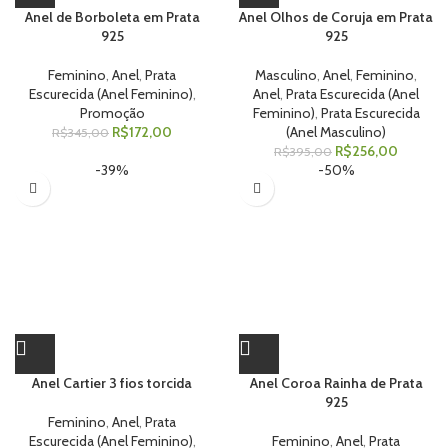
Anel de Borboleta em Prata
Anel Olhos de Coruja em Prata
925
925
Feminino
,
Anel
,
Prata
Masculino
,
Anel
,
Feminino
,
Escurecida (Anel Feminino)
,
Anel
,
Prata Escurecida (Anel
Promoção
Feminino)
,
Prata Escurecida
R$
172,00
(Anel Masculino)
R$
345,00
R$
256,00
R$
395,00
-39%
-50%
Anel Cartier 3 fios torcida
Anel Coroa Rainha de Prata
925
Feminino
,
Anel
,
Prata
Escurecida (Anel Feminino)
,
Feminino
,
Anel
,
Prata