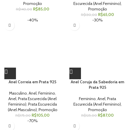
Promoção
Escurecida (Anel Feminino)
,
R$
85,00
Promoção
R$
140,00
R$
65,00
R$
130,00
-40%
-30%
Anel Correia em Prata 925
Anel Coruja da Sabedoria em
Prata 925
Masculino
,
Anel
,
Feminino
,
Anel
,
Prata Escurecida (Anel
Feminino
,
Anel
,
Prata
Feminino)
,
Prata Escurecida
Escurecida (Anel Feminino)
,
(Anel Masculino)
,
Promoção
Promoção
R$
105,00
R$
87,00
R$
175,00
R$
125,00
-70%