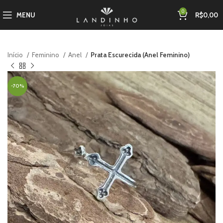
0
MENU
R$
0,00
Início
Feminino
Anel
Prata Escurecida (Anel Feminino)
-70%