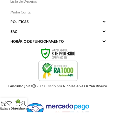
Lista de Desejos
Minha Conta
POLÍTICAS
SAC
HORÁRIO DE FUNCIONAMENTO
Landinho Jóias
2023 Criado por
Nícolas Alves & Yan Ribeiro
.
0
Lista de Desejos
Loja
Carrinho
Minha conta