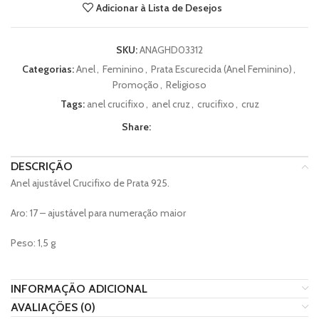
Adicionar à Lista de Desejos
SKU:
ANAGHD03312
Categorias:
Anel
,
Feminino
,
Prata Escurecida (Anel Feminino)
,
Promoção
,
Religioso
Tags:
anel crucifixo
,
anel cruz
,
crucifixo
,
cruz
Share:
DESCRIÇÃO
Anel ajustável Crucifixo de Prata 925.
Aro: 17 – ajustável para numeração maior
Peso: 1,5 g
INFORMAÇÃO ADICIONAL
AVALIAÇÕES (0)