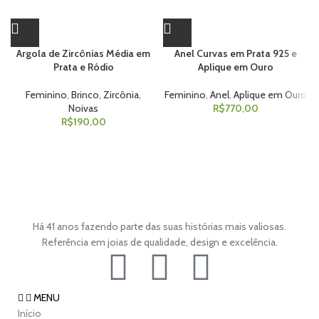
Argola de Zircônias Média em
Anel Curvas em Prata 925 e
Prata e Ródio
Aplique em Ouro
Feminino
,
Brinco
,
Zircônia
,
Feminino
,
Anel
,
Aplique em Ouro
Noivas
R$
770,00
R$
190,00
Há 41 anos fazendo parte das suas histórias mais valiosas.
Referência em joias de qualidade, design e excelência.
MENU
Início