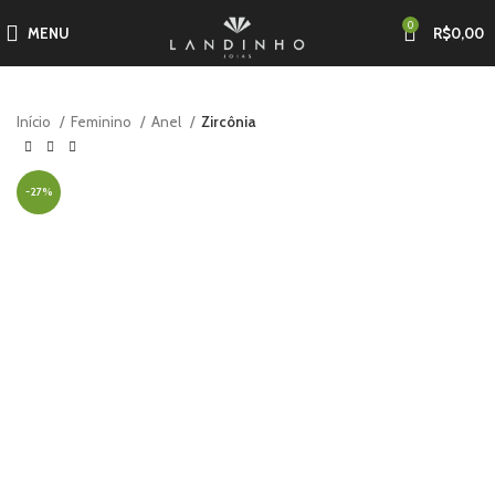
0
MENU
R$
0,00
Início
Feminino
Anel
Zircônia
-27%