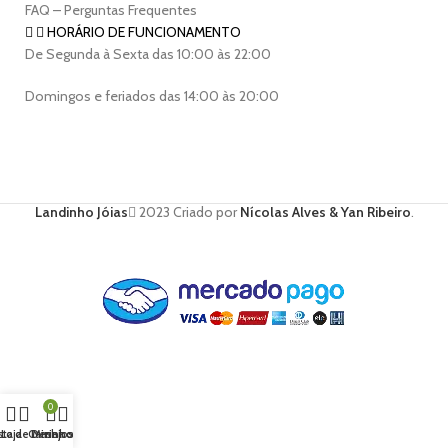
FAQ – Perguntas Frequentes
HORÁRIO DE FUNCIONAMENTO
De Segunda à Sexta das 10:00 às 22:00
Domingos e feriados das 14:00 às 20:00
Landinho Jóias
2023 Criado por
Nícolas Alves & Yan Ribeiro
.
0
sta de Desejos
Loja
Carrinho
Minha conta