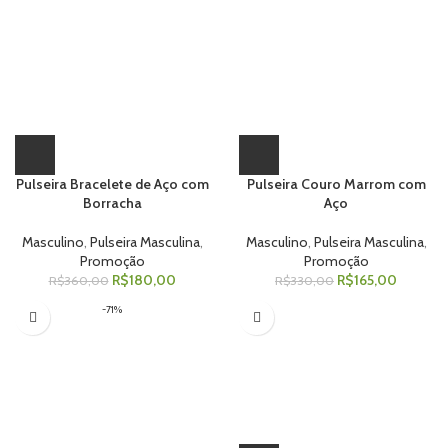
Pulseira Bracelete de Aço com
Pulseira Couro Marrom com
Borracha
Aço
Masculino
,
Pulseira Masculina
,
Masculino
,
Pulseira Masculina
,
Promoção
Promoção
R$
180,00
R$
165,00
R$
360,00
R$
330,00
-71%