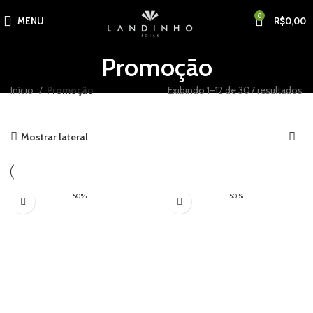
0
MENU
R$
0,00
Promoção
Início
Promoção
Exibindo 1–12 de 307 resultados
Mostrar lateral
-50%
-50%