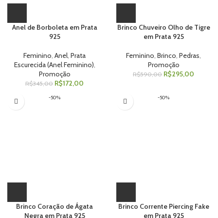
Anel de Borboleta em Prata
Brinco Chuveiro Olho de Tigre
925
em Prata 925
Feminino
,
Anel
,
Prata
Feminino
,
Brinco
,
Pedras
,
Escurecida (Anel Feminino)
,
Promoção
Promoção
R$
295,00
R$
590,00
R$
172,00
R$
345,00
-50%
-50%
Brinco Coração de Ágata
Brinco Corrente Piercing Fake
Negra em Prata 925
em Prata 925