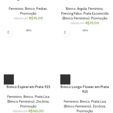
Feminino
,
Brinco
,
Pedras
,
Brinco
,
Argola
,
Feminino
,
Promoção
Piercing Falso
,
Prata Escurecida
R$
95,00
(Brinco Feminino)
,
Promoção
R$
190,00
R$
75,00
R$
150,00
-50%
-50%
Brinco Espiral em Prata 925
Brinco Longo Flower em Prata
925
Feminino
,
Brinco
,
Prata Lisa
(Brinco Feminino)
,
Zircônia
,
Feminino
,
Brinco
,
Prata Lisa
Promoção
(Brinco Feminino)
,
Zircônia
,
R$
165,00
Promoção
R$
330,00