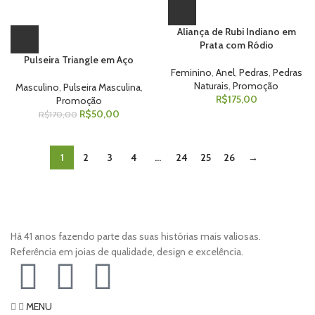
Aliança de Rubi Indiano em
Prata com Ródio
Pulseira Triangle em Aço
Feminino
,
Anel
,
Pedras
,
Pedras
Naturais
,
Promoção
Masculino
,
Pulseira Masculina
,
R$
175,00
Promoção
R$
50,00
R$
170,00
1
2
3
4
…
24
25
26
→
Há 41 anos fazendo parte das suas histórias mais valiosas.
Referência em joias de qualidade, design e excelência.
MENU