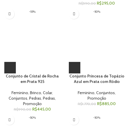
R$
295,00
R$
590,00
-55%
-50%
Conjunto de Cristal de Rocha
Conjunto Princesa de Topázio
em Prata 925
Azul em Prata com Ródio
Feminino
,
Brinco
,
Colar
,
Feminino
,
Conjuntos
,
Conjuntos
,
Pedras
,
Pedras
,
Promoção
Promoção
R$
885,00
R$
1.770,00
R$
445,00
R$
990,00
-50%
-50%