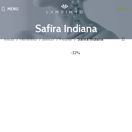
MENU
R$
0,00
Safira Indiana
Início
Feminino
Brinco
Pedras
Safira Indiana
-32%