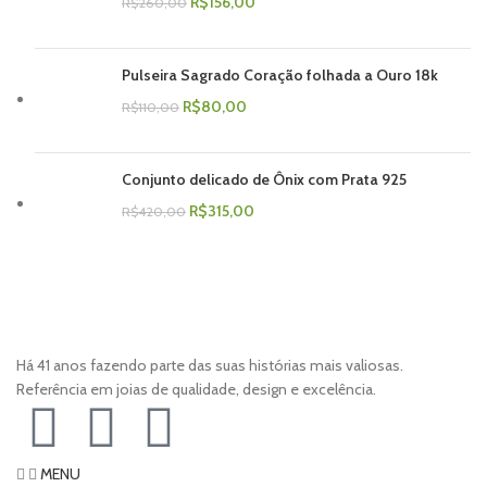
R$
156,00
R$
260,00
Pulseira Sagrado Coração folhada a Ouro 18k
R$
80,00
R$
110,00
Conjunto delicado de Ônix com Prata 925
R$
315,00
R$
420,00
Há 41 anos fazendo parte das suas histórias mais valiosas.
Referência em joias de qualidade, design e excelência.
MENU