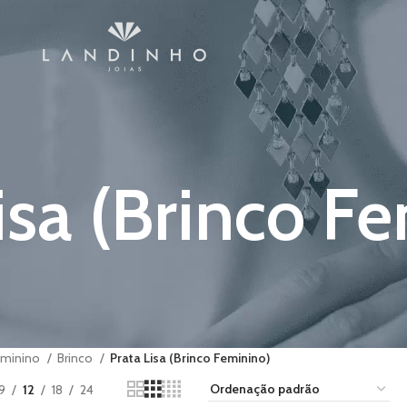
isa (Brinco F
eminino
Brinco
Prata Lisa (Brinco Feminino)
9
12
18
24