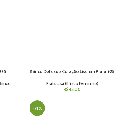
925
Brinco Delicado Coração Liso em Prata 925
ADICIONAR AO CARRINHO
(Brinco
Prata Lisa (Brinco Feminino)
R$
45,00
-71%