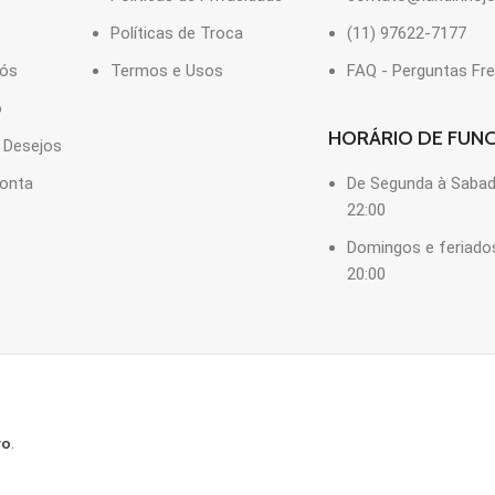
Políticas de Troca
(11) 97622-7177
Nós
Termos e Usos
FAQ - Perguntas Fr
o
HORÁRIO DE FUN
e Desejos
onta
De Segunda à Sabad
22:00
Domingos e feriado
20:00
ro
.