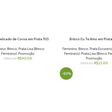
delicado de Coroa em Prata 925
Brinco Eu Te Amo em Prat
 AO CARRINHO
ADICIONAR AO CARRINHO
nino
,
Brinco
,
Prata Lisa (Brinco
Feminino
,
Brinco
,
Prata Escureci
Feminino)
,
Promoção
Feminino)
,
Prata Lisa (Brinco F
R$
40,00
Promoção
R$
80,00
R$
23,00
R$
115,00
-40%