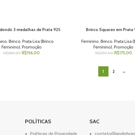
edondo 3 medalhas de Prata 925
Brinco Squares em Prata 
 AO CARRINHO
ADICIONAR AO CARRINHO
nino
,
Brinco
,
Prata Lisa (Brinco
Feminino
,
Brinco
,
Prata Lisa 
Feminino)
,
Promoção
Feminino)
,
Promoção
R$
156,00
R$
175,00
R$
285,00
R$
290,00
1
2
→
POLÍTICAS
SAC
Políticas de Privacidade
contato@landinhojo