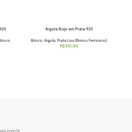
925
Argola Bojo em Prata 925
ADICIONAR AO CARRINHO
(Brinco
Brinco
,
Argola
,
Prata Lisa (Brinco Feminino)
R$
310,00
ias.com.br