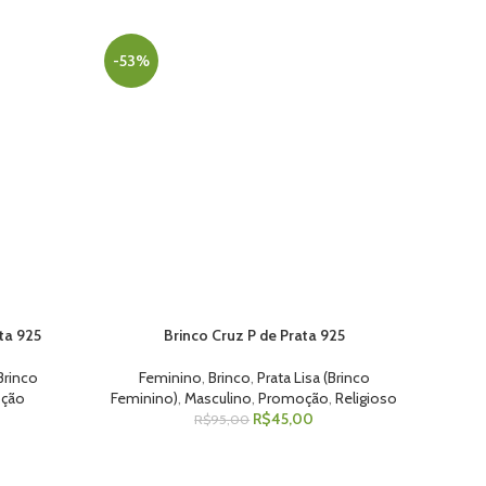
-53%
ta 925
Brinco Cruz P de Prata 925
ADICIONAR AO CARRINHO
(Brinco
Feminino
,
Brinco
,
Prata Lisa (Brinco
ção
Feminino)
,
Masculino
,
Promoção
,
Religioso
R$
45,00
R$
95,00