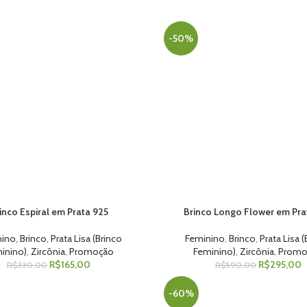
-50%
inco Espiral em Prata 925
Brinco Longo Flower em Pra
 AO CARRINHO
ADICIONAR AO CARRINHO
nino
,
Brinco
,
Prata Lisa (Brinco
Feminino
,
Brinco
,
Prata Lisa 
inino)
,
Zircônia
,
Promoção
Feminino)
,
Zircônia
,
Promo
R$
165,00
R$
295,00
R$
330,00
R$
590,00
-60%