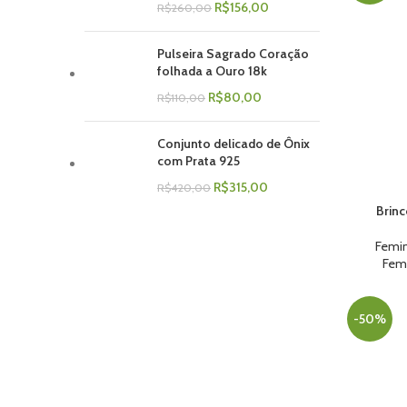
R$
156,00
R$
260,00
Pulseira Sagrado Coração
folhada a Ouro 18k
R$
80,00
R$
110,00
Conjunto delicado de Ônix
com Prata 925
R$
315,00
R$
420,00
Brinc
ADICIONAR
Femi
Fem
-50%