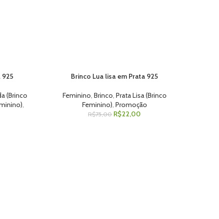
a 925
Brinco Lua lisa em Prata 925
ADICIONAR AO CARRINHO
da (Brinco
Feminino
,
Brinco
,
Prata Lisa (Brinco
eminino)
,
Feminino)
,
Promoção
R$
22,00
R$
75,00