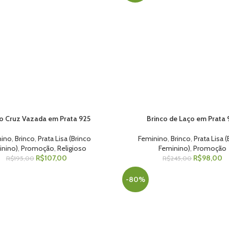
o Cruz Vazada em Prata 925
Brinco de Laço em Prata 
 AO CARRINHO
ADICIONAR AO CARRINHO
nino
,
Brinco
,
Prata Lisa (Brinco
Feminino
,
Brinco
,
Prata Lisa 
inino)
,
Promoção
,
Religioso
Feminino)
,
Promoção
R$
107,00
R$
98,00
R$
195,00
R$
245,00
-80%