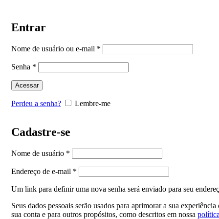
Entrar
Nome de usuário ou e-mail
*
Senha
*
Acessar
Perdeu a senha?
Lembre-me
Cadastre-se
Nome de usuário
*
Endereço de e-mail
*
Um link para definir uma nova senha será enviado para seu endereç
Seus dados pessoais serão usados para aprimorar a sua experiência e
sua conta e para outros propósitos, como descritos em nossa
polític