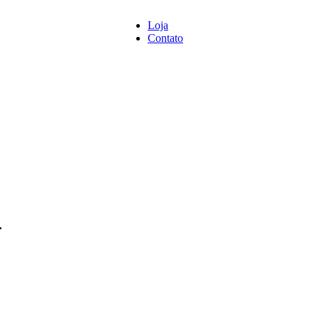
Loja
Entrar / Registrar
0
/
R$
Contato
a