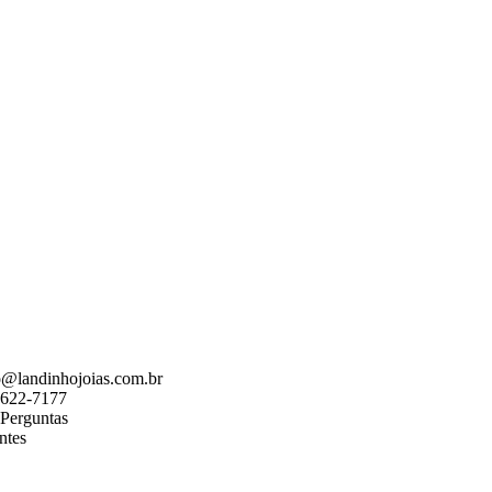
o@landinhojoias.com.br
7622-7177
Perguntas
ntes