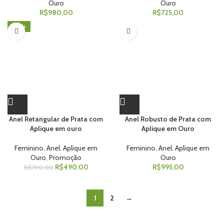
Ouro
Ouro
R$
980,00
R$
725,00
-38%
Anel Retangular de Prata com
Anel Robusto de Prata com
Aplique em ouro
Aplique em Ouro
Feminino
,
Anel
,
Aplique em
Feminino
,
Anel
,
Aplique em
Ouro
,
Promoção
Ouro
R$
490,00
R$
995,00
R$
790,00
1
2
→