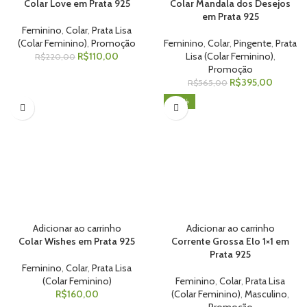
Colar Love em Prata 925
Colar Mandala dos Desejos
em Prata 925
Feminino
,
Colar
,
Prata Lisa
(Colar Feminino)
,
Promoção
Feminino
,
Colar
,
Pingente
,
Prata
R$
110,00
Lisa (Colar Feminino)
,
R$
220,00
Promoção
R$
395,00
R$
565,00
-50%
Adicionar ao carrinho
Adicionar ao carrinho
Colar Wishes em Prata 925
Corrente Grossa Elo 1×1 em
Prata 925
Feminino
,
Colar
,
Prata Lisa
(Colar Feminino)
Feminino
,
Colar
,
Prata Lisa
R$
160,00
(Colar Feminino)
,
Masculino
,