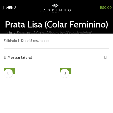
MENU
R$
0,00
Prata Lisa (Colar Feminino)
Início
Feminino
Colar
Prata Lisa (Colar Feminino)
Exibindo 1–12 de 15 resultados
Mostrar lateral
-33%
-25%