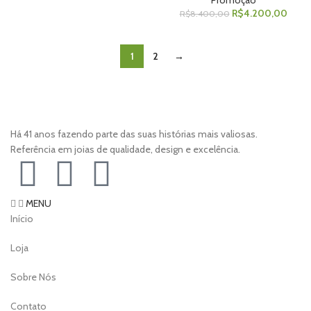
Promoção
R$
4.200,00
R$
8.400,00
1
2
→
Há 41 anos fazendo parte das suas histórias mais valiosas.
Referência em joias de qualidade, design e excelência.
MENU
Início
Loja
Sobre Nós
Contato