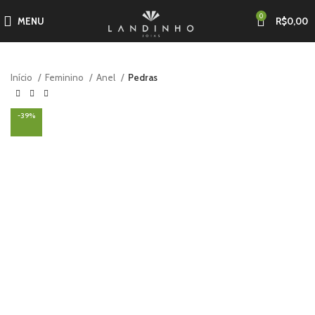
0
MENU
R$
0,00
Início
Feminino
Anel
Pedras
-39%