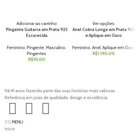
Adicionar ao carrinho
Ver opções
Pingente Guitarra em Prata 925
Anel Cobra Longa em Prata 925
Escurecida
e Aplique em Ouro
Feminino
,
Pingente
,
Masculino
,
Feminino
,
Anel
,
Aplique em Ouro
Pingentes
R$
1.190,00
R$
95,00
Há 41 anos fazendo parte das suas histórias mais valiosas.
Referência em joias de qualidade, design e excelência.
MENU
Início