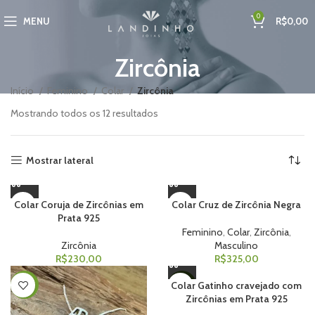
0
MENU
R$
0,00
Zircônia
Início
Feminino
Colar
Zircônia
Mostrando todos os 12 resultados
Mostrar lateral
Colar Coruja de Zircônias em
Colar Cruz de Zircônia Negra
Prata 925
Feminino
,
Colar
,
Zircônia
,
Zircônia
Masculino
R$
230,00
R$
325,00
Colar Gatinho cravejado com
-70%
-35%
Zircônias em Prata 925