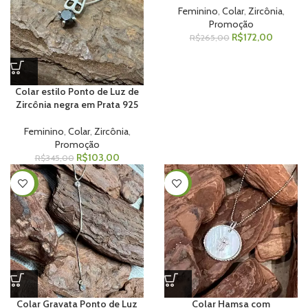
Feminino
,
Colar
,
Zircônia
,
Promoção
R$
172,00
R$
265,00
Colar estilo Ponto de Luz de
Zircônia negra em Prata 925
Feminino
,
Colar
,
Zircônia
,
Promoção
R$
103,00
R$
345,00
-40%
-25%
Colar Gravata Ponto de Luz
Colar Hamsa com