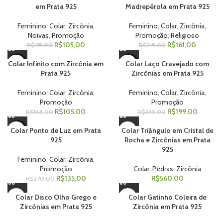
em Prata 925
Madrepérola em Prata 925
Feminino
,
Colar
,
Zircônia
,
Feminino
,
Colar
,
Zircônia
,
Noivas
,
Promoção
Promoção
,
Religioso
R$
105,00
R$
161,00
R$
175,00
R$
215,00
Colar Infinito com Zircônia em
Colar Laço Cravejado com
-36%
-41%
Prata 925
Zircônias em Prata 925
Feminino
,
Colar
,
Zircônia
,
Feminino
,
Colar
,
Zircônia
,
Promoção
Promoção
R$
105,00
R$
199,00
R$
165,00
R$
335,00
Colar Ponto de Luz em Prata
Colar Triângulo em Cristal de
-50%
925
Rocha e Zircônias em Prata
925
Feminino
,
Colar
,
Zircônia
,
Promoção
Colar
,
Pedras
,
Zircônia
R$
135,00
R$
560,00
R$
270,00
Colar Disco Olho Grego e
Colar Gatinho Coleira de
Zircônias em Prata 925
Zircônia em Prata 925