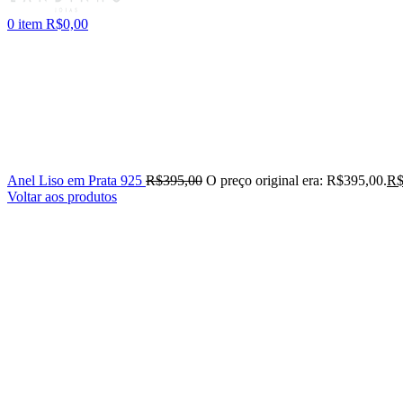
0
item
R$
0,00
Anel Liso em Prata 925
R$
395,00
O preço original era: R$395,00.
R
Voltar aos produtos