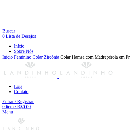
Buscar
0
Lista de Desejos
Início
Sobre Nós
Início
Feminino
Colar
Zircônia
Colar Hamsa com Madrepérola em Pr
Loja
Contato
Entrar / Registrar
0
item
/
R$
0,00
Menu