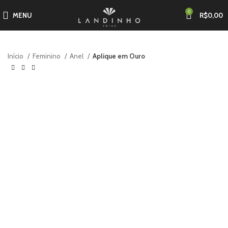
0
MENU
R$
0,00
Início
Feminino
Anel
Aplique em Ouro