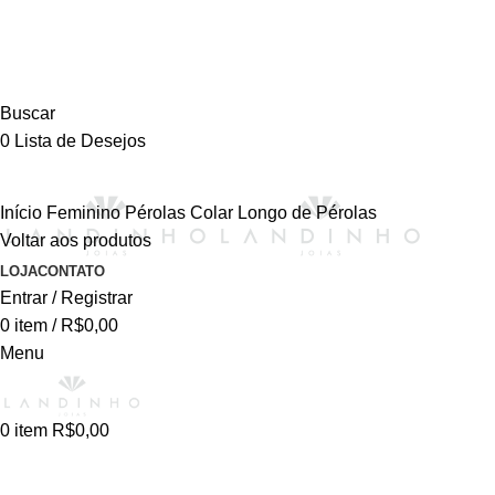
Buscar
0
Lista de Desejos
Início
Feminino
Pérolas
Colar Longo de Pérolas
Voltar aos produtos
-50%
LOJA
CONTATO
Entrar / Registrar
0
item
/
R$
0,00
Menu
0
item
R$
0,00