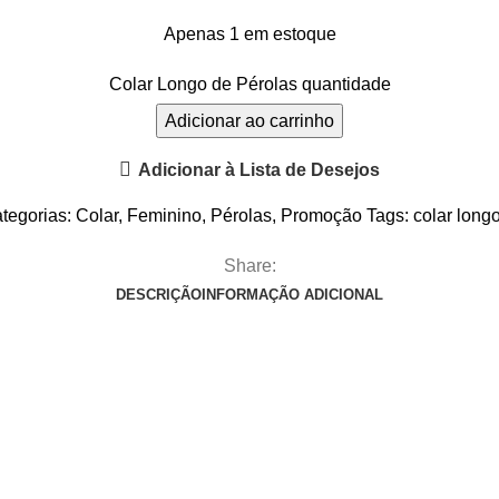
Apenas 1 em estoque
Colar Longo de Pérolas quantidade
Adicionar ao carrinho
Adicionar à Lista de Desejos
tegorias:
Colar
,
Feminino
,
Pérolas
,
Promoção
Tags:
colar long
Share:
DESCRIÇÃO
INFORMAÇÃO ADICIONAL