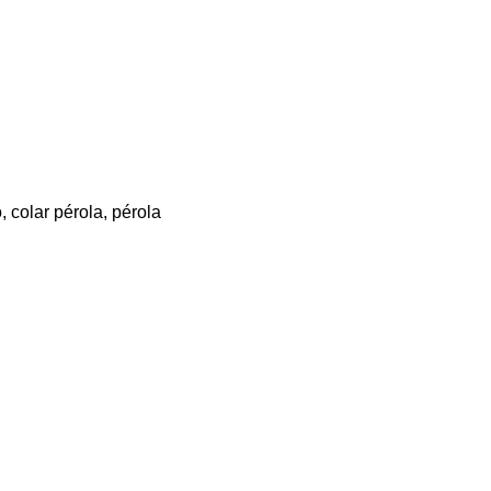
o
,
colar pérola
,
pérola