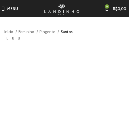
0
MENU
R$
0,00
Início
Feminino
Pingente
Santos