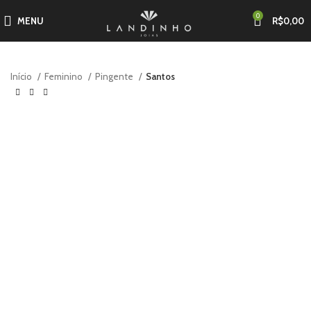
0
MENU
R$
0,00
Início
Feminino
Pingente
Santos
-35%
-15%
-51%