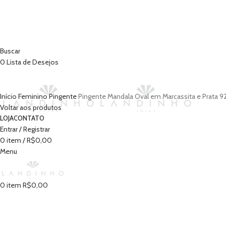
Buscar
0
Lista de Desejos
Início
Feminino
Pingente
Pingente Mandala Oval em Marcassita e Prata 9
Voltar aos produtos
LOJA
CONTATO
Entrar / Registrar
0
item
/
R$
0,00
Menu
0
item
R$
0,00