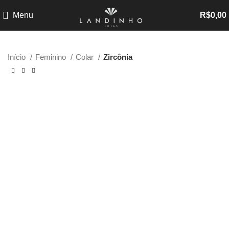
Menu
R$
0,00
Início
Feminino
Colar
Zircônia
-35%