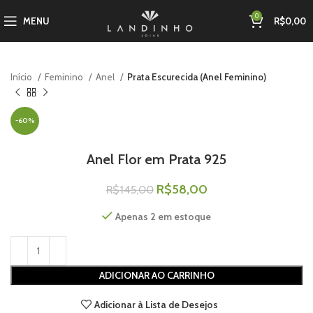
0
MENU
R$
0,00
Início
Feminino
Anel
Prata Escurecida (Anel Feminino)
-60%
Anel Flor em Prata 925
R$
58,00
R$
145,00
Apenas 2 em estoque
ADICIONAR AO CARRINHO
Adicionar à Lista de Desejos