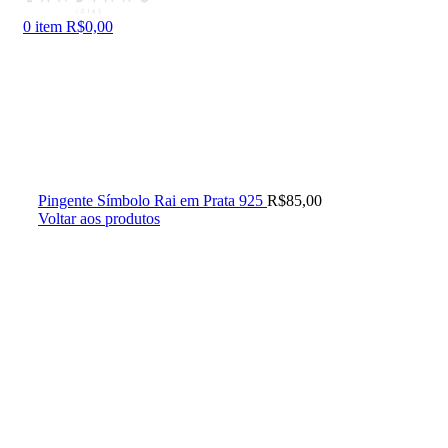
0
item
R$
0,00
Pingente Símbolo Rai em Prata 925
R$
85,00
Voltar aos produtos