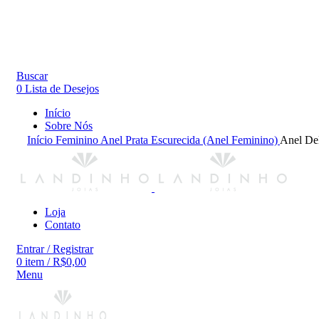
Buscar
0
Lista de Desejos
Início
Sobre Nós
Início
Feminino
Anel
Prata Escurecida (Anel Feminino)
Anel Del
Loja
Contato
Entrar / Registrar
0
item
/
R$
0,00
Menu