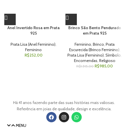
Anel Invertido Rosa em Prata
Brinco São Bento Pendurado
925
em Prata 925
Prata Lisa (Anel Feminino)
,
Feminino
,
Brinco
,
Prata
Feminino
Escurecida (Brinco Feminino)
,
R$
252,00
Prata Lisa (Feminino)
,
Símbolo
,
Encomendas
,
Religioso
R$
985,00
R$
1.515,00
Há 41 anos fazendo parte das suas histórias mais valiosas.
Referência em joias de qualidade, design e excelência.
MENU