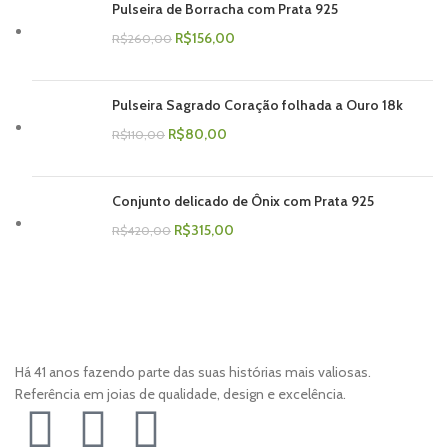
Pulseira de Borracha com Prata 925
R$
156,00
R$
260,00
Pulseira Sagrado Coração folhada a Ouro 18k
R$
80,00
R$
110,00
Conjunto delicado de Ônix com Prata 925
R$
315,00
R$
420,00
Há 41 anos fazendo parte das suas histórias mais valiosas.
Referência em joias de qualidade, design e excelência.