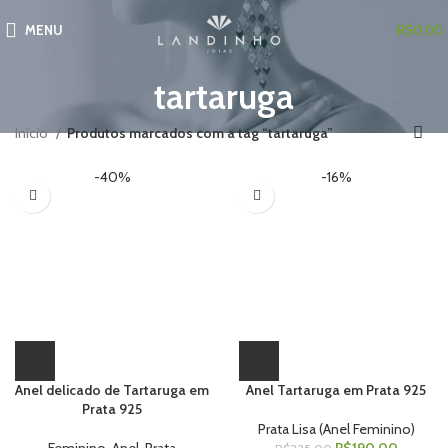
MENU
R$
0,00
tartaruga
Início
Produtos marcados com a tag “tartaruga”
-40%
-16%
Anel delicado de Tartaruga em
Anel Tartaruga em Prata 925
Prata 925
Prata Lisa (Anel Feminino)