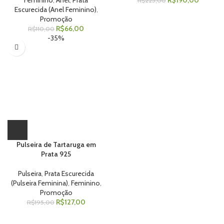
Feminino
,
Anel
,
Prata
R$
190,00
R$
225,00
Escurecida (Anel Feminino)
,
Promoção
R$
66,00
R$
110,00
-35%
Pulseira de Tartaruga em
Prata 925
Pulseira
,
Prata Escurecida
(Pulseira Feminina)
,
Feminino
,
Promoção
R$
127,00
R$
195,00