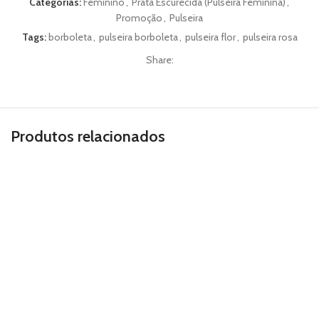
Categorias:
Feminino
,
Prata Escurecida (Pulseira Feminina)
,
Promoção
,
Pulseira
Tags:
borboleta
,
pulseira borboleta
,
pulseira flor
,
pulseira rosa
Share:
Produtos relacionados