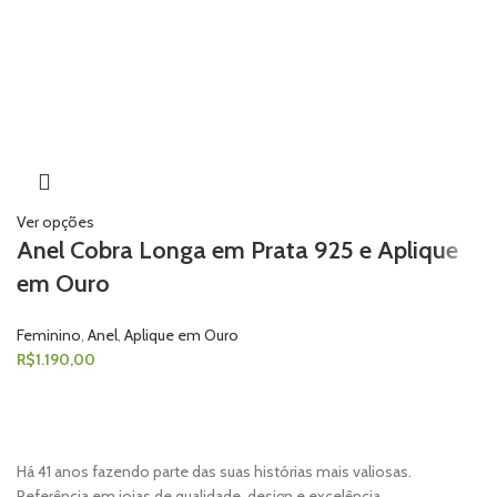
Ver opções
Anel Cobra Longa em Prata 925 e Aplique
em Ouro
Feminino
,
Anel
,
Aplique em Ouro
R$
1.190,00
Há 41 anos fazendo parte das suas histórias mais valiosas.
Referência em joias de qualidade, design e excelência.