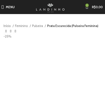
0
MENU
R$
0,00
Início
Feminino
Pulseira
Prata Escurecida (Pulseira Feminina)
-25%