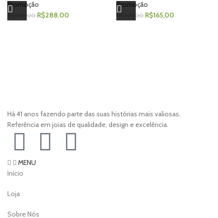
Promoção
Promoção
R$
288,00
R$
165,00
R$
385,00
R$
275,00
Há 41 anos fazendo parte das suas histórias mais valiosas.
Referência em joias de qualidade, design e excelência.
MENU
Início
Loja
Sobre Nós