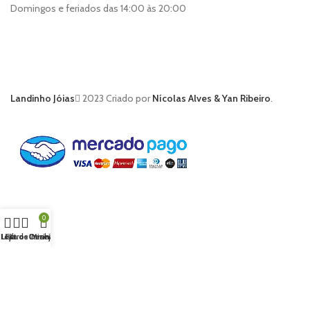
Domingos e feriados das 14:00 às 20:00
Landinho Jóias
2023 Criado por
Nícolas Alves & Yan Ribeiro
.
0
Loja
Lista de Desejos
Filtros
Carrinho
Minha conta
Buscar
Comece a digitar para ver os produtos que procura.