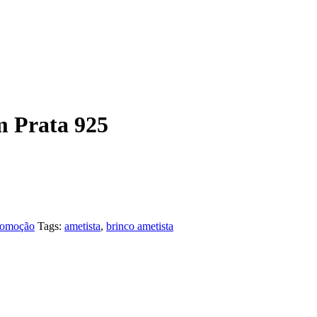
m Prata 925
romoção
Tags:
ametista
,
brinco ametista