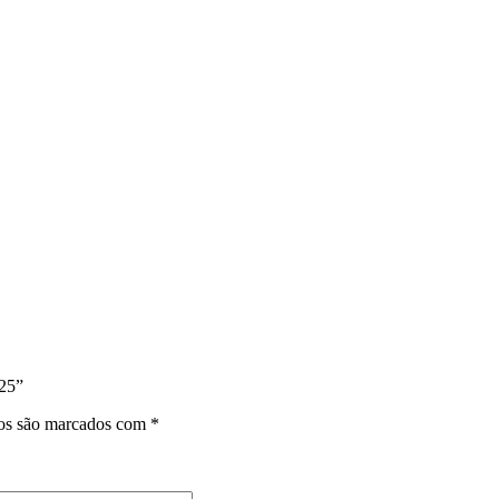
925”
ios são marcados com
*