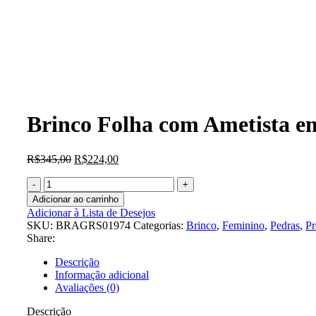
Brinco Folha com Ametista e
R$
345,00
R$
224,00
Adicionar ao carrinho
Adicionar à Lista de Desejos
SKU:
BRAGRS01974
Categorias:
Brinco
,
Feminino
,
Pedras
,
P
Share:
Descrição
Informação adicional
Avaliações (0)
Descrição