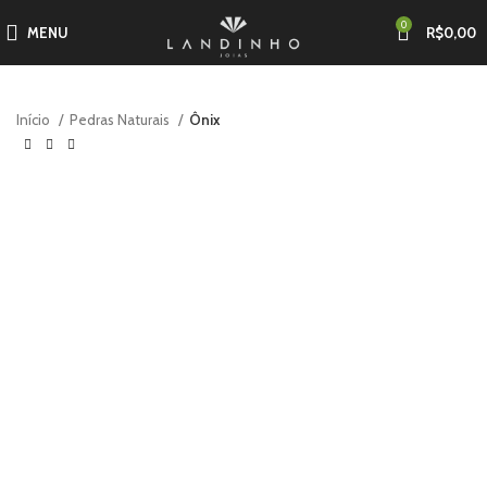
0
MENU
R$
0,00
Início
Pedras Naturais
Ônix
-36%