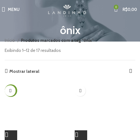
0
MENU
R$
0,00
ônix
Início
Produtos marcados com a tag “ônix”
Exibindo 1–12 de 17 resultados
Mostrar lateral
-36%