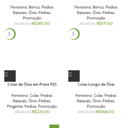
Feminino
,
Brinco
,
Pedras
Feminino
,
Brinco
,
Pedras
Naturais
,
Ônix
,
Pedras
,
Naturais
,
Ônix
,
Pedras
,
Promoção
Promoção
R$
385,00
R$
171,00
R$
445,00
R$
245,00
-35%
-10%
Colar de Ônix em Prata 925
Colar Longo de Ônix
Feminino
,
Colar
,
Pedras
Feminino
,
Colar
,
Pedras
Naturais
,
Ônix
,
Pedras
,
Naturais
,
Ônix
,
Pedras
,
Pingente
,
Pedras
,
Promoção
Promoção
R$
225,00
R$
468,00
R$
345,00
R$
520,00