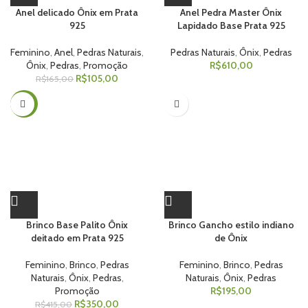
Anel delicado Ônix em Prata
Anel Pedra Master Ônix
925
Lapidado Base Prata 925
Feminino
,
Anel
,
Pedras Naturais
,
Pedras Naturais
,
Ônix
,
Pedras
Ônix
,
Pedras
,
Promoção
R$
610,00
R$
105,00
R$
165,00
-16%
Brinco Base Palito Ônix
Brinco Gancho estilo indiano
deitado em Prata 925
de Ônix
Feminino
,
Brinco
,
Pedras
Feminino
,
Brinco
,
Pedras
Naturais
,
Ônix
,
Pedras
,
Naturais
,
Ônix
,
Pedras
Promoção
R$
195,00
R$
350,00
R$
415,00