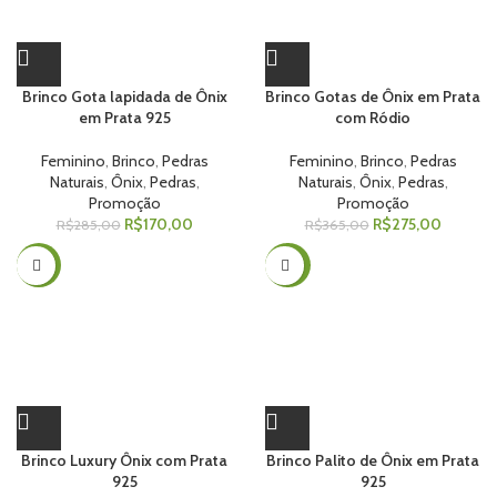
Brinco Gota lapidada de Ônix
Brinco Gotas de Ônix em Prata
em Prata 925
com Ródio
Feminino
,
Brinco
,
Pedras
Feminino
,
Brinco
,
Pedras
Naturais
,
Ônix
,
Pedras
,
Naturais
,
Ônix
,
Pedras
,
Promoção
Promoção
R$
170,00
R$
275,00
R$
285,00
R$
365,00
-13%
-30%
Brinco Luxury Ônix com Prata
Brinco Palito de Ônix em Prata
925
925