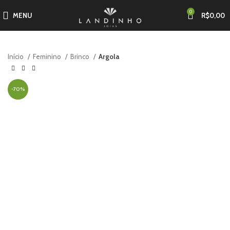
0
MENU
R$
0,00
Início
Feminino
Brinco
Argola
-70%