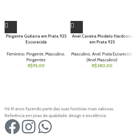
Pingente Guitarra em Prata 925
Anel Caveira Modelo Hardcore
Escurecida
em Prata 925
Feminino
,
Pingente
,
Masculino
,
Masculino
,
Anel
,
Prata Escurecida
Pingentes
(Anel Masculino)
R$
95,00
R$
380,00
Há 41 anos fazendo parte das suas histórias mais valiosas.
Referência em joias de qualidade, design e excelência.