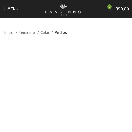
0
MENU
R$
0,00
Início
Feminino
Colar
Pedras
-30%