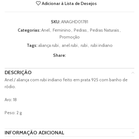
Adicionar à Lista de Desejos
SKU:
ANAGHD01781
Categorias:
Anel
,
Feminino
,
Pedras
,
Pedras Naturais
,
Promoção
Tags:
aliança rubi
,
anel rubi
,
rubi
,
rubi indiano
Share:
DESCRIÇÃO
Anel / aliança com rubi indiano feito em prata 925 com banho de
ródio.
Aro: 18
Peso: 2 g
INFORMAÇÃO ADICIONAL