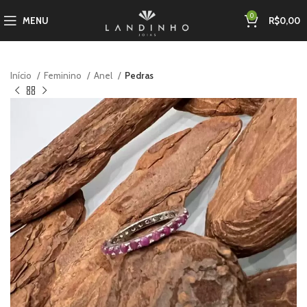
0
MENU
R$
0,00
Início
Feminino
Anel
Pedras