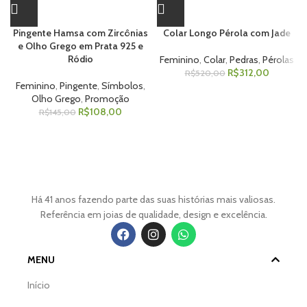
Pingente Hamsa com Zircônias
Colar Longo Pérola com Jade
e Olho Grego em Prata 925 e
Ródio
Feminino
,
Colar
,
Pedras
,
Pérolas
R$
312,00
R$
520,00
Feminino
,
Pingente
,
Símbolos
,
Olho Grego
,
Promoção
R$
108,00
R$
145,00
Há 41 anos fazendo parte das suas histórias mais valiosas.
Referência em joias de qualidade, design e excelência.
MENU
Início