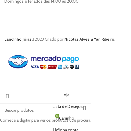
Domingos e feriados das 14:00 às 20:00
Landinho Jóias
2023 Criado por
Nícolas Alves & Yan Ribeiro
.
Loja
Lista de Desejos
0
Carrinho
Comece a digitar para ver os produtos que procura.
Minha conta