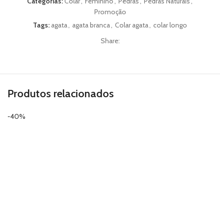
Categorias:
Colar
,
Feminino
,
Pedras
,
Pedras Naturais
,
Promoção
Tags:
agata
,
agata branca
,
Colar agata
,
colar longo
Share:
Produtos relacionados
-40%