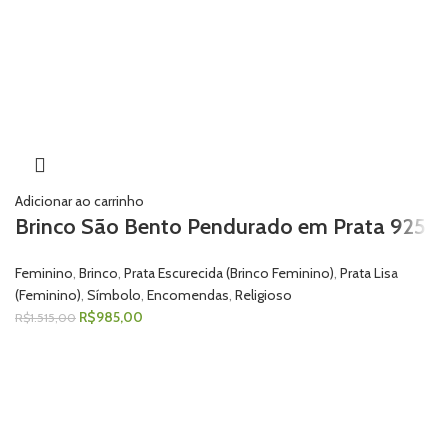
Adicionar ao carrinho
Brinco São Bento Pendurado em Prata 925
Feminino
,
Brinco
,
Prata Escurecida (Brinco Feminino)
,
Prata Lisa
(Feminino)
,
Símbolo
,
Encomendas
,
Religioso
R$
985,00
R$
1.515,00