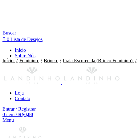
Buscar
0
Lista de Desejos
Início
Sobre Nós
Início
Feminino
Brinco
Prata Escurecida (Brinco Feminino)
Loja
Contato
Entrar / Registrar
0
item
/
R$
0,00
Menu