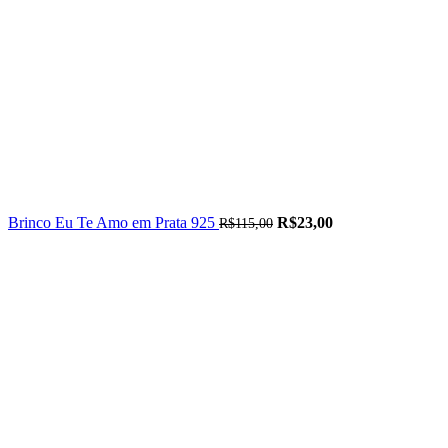
Brinco Eu Te Amo em Prata 925
R$
23,00
R$
115,00
-70%
Esgotado