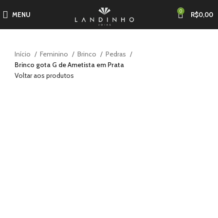
0
MENU
R$
0,00
Início
Feminino
Brinco
Pedras
Brinco gota G de Ametista em Prata
Voltar aos produtos
-30%