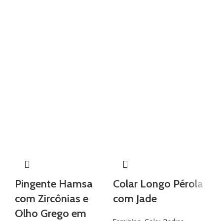
Pingente Hamsa
Colar Longo Pérola
An
com Zircônias e
com Jade
e
Olho Grego em