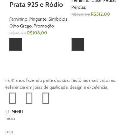
Feminino
,
Colar
,
Pedras
,
Fe
Prata 925 e Ródio
Pérolas
Fe
R$
312,00
R$
520,00
R$
Feminino
,
Pingente
,
Símbolos
,
Olho Grego
,
Promoção
R$
108,00
R$
145,00
Há 41 anos fazendo parte das suas histórias mais valiosas.
Referência em joias de qualidade, design e excelência.
MENU
Início
Loja