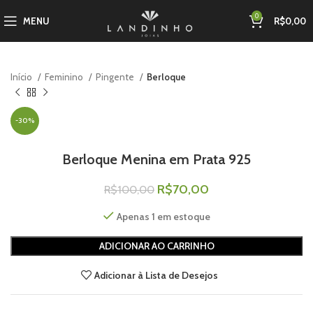
0
MENU
R$
0,00
Início
Feminino
Pingente
Berloque
-30%
Berloque Menina em Prata 925
R$
70,00
R$
100,00
Apenas 1 em estoque
ADICIONAR AO CARRINHO
Adicionar à Lista de Desejos