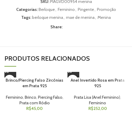
SKU:
PIAGVD00954 menina
Categorias:
Berloque
,
Feminino
,
Pingente
,
Promoção
Tags:
berloque menina
,
mae de menina
,
Menina
Share:
PRODUTOS RELACIONADOS
Brinco/Piercing Falso Zircônias
Anel Invertido Rosa em Prata
em Prata 925
925
Feminino
,
Brinco
,
Piercing Falso
,
Prata Lisa (Anel Feminino)
,
Prata com Ródio
Feminino
R$
45,00
R$
252,00