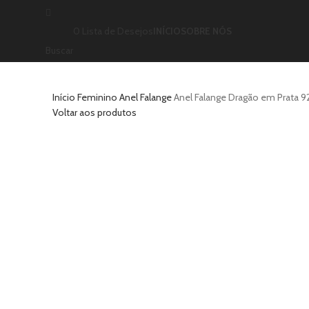
0
Lista de Desejos
INÍCIO
SOBRE NÓS
Buscar
Início
Feminino
Anel
Falange
Anel Falange Dragão em Prata 9
Voltar aos produtos