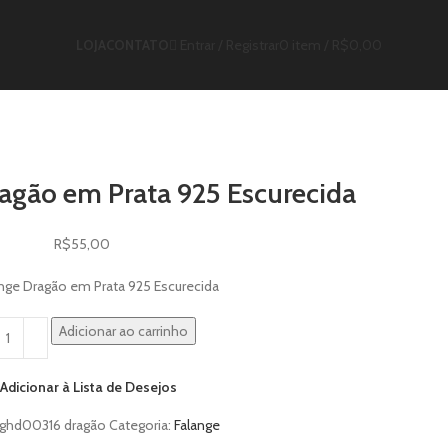
Entrar / Registrar
0
item
/
R$
0,00
LOJA
CONTATO
agão em Prata 925 Escurecida
R$
55,00
ange Dragão em Prata 925 Escurecida
Adicionar ao carrinho
Adicionar à Lista de Desejos
ghd00316 dragão
Categoria:
Falange