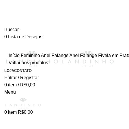
Buscar
0
Lista de Desejos
Início
Feminino
Anel
Falange
Anel Falange Fivela em Prat
Voltar aos produtos
Esgotado
LOJA
CONTATO
Entrar / Registrar
0
item
/
R$
0,00
Menu
0
item
R$
0,00