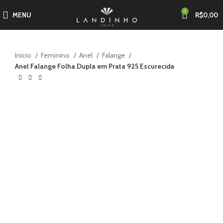
0
MENU
R$
0,00
Início
Feminino
Anel
Falange
Anel Falange Folha Dupla em Prata 925 Escurecida