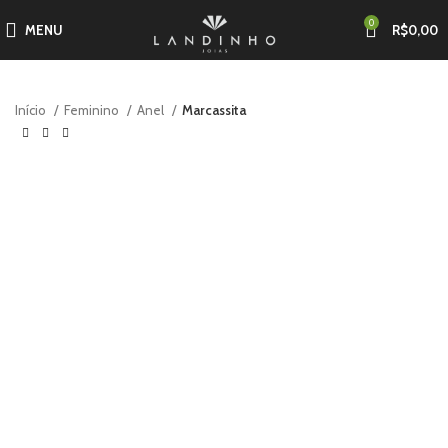
0
MENU
R$
0,00
Início
Feminino
Anel
Marcassita
-40%