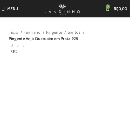
0
MENU
R$
0,00
Início
Feminino
Pingente
Santos
Pingente Anjo Querubim em Prata 925
-51%