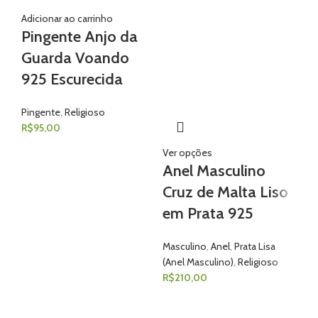
Adicionar ao carrinho
Pingente Anjo da
Guarda Voando
925 Escurecida
Pingente
,
Religioso
R$
95,00
Ver opções
Ve
Anel Masculino
A
Cruz de Malta Liso
Cr
em Prata 925
O
Masculino
,
Anel
,
Prata Lisa
Ma
(Anel Masculino)
,
Religioso
Ou
R$
210,00
Mas
R$