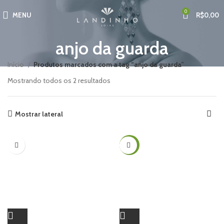
0
MENU
R$
0,00
anjo da guarda
Início
Produtos marcados com a tag “anjo da guarda”
Mostrando todos os 2 resultados
Mostrar lateral
-51%