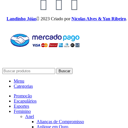
Landinho Jóias
2023 Criado por
Nícolas Alves & Yan Ribeiro
.
Buscar
Menu
Categorias
Promoção
Escapulários
Esportes
Feminino
Anel
Alianças de Compromisso
Aplique em Ouro