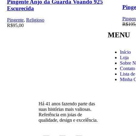
Pingente Anjo da Guarda Voando 925
Ping
Escurecida
Pingen
Pingente
,
Religioso
R$
195
R$
95,00
MENU
Início
Loja
Sobre N
Contato
Lista de
Minha C
Há 41 anos fazendo parte das
suas histórias mais valiosas.
Referência em joias de
qualidade, design e excelência.