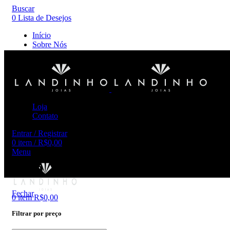
Buscar
0
Lista de Desejos
Início
Sobre Nós
Loja
Contato
Entrar / Registrar
0
item
/
R$
0,00
Menu
anjo
Fechar
0
item
R$
0,00
Filtrar por preço