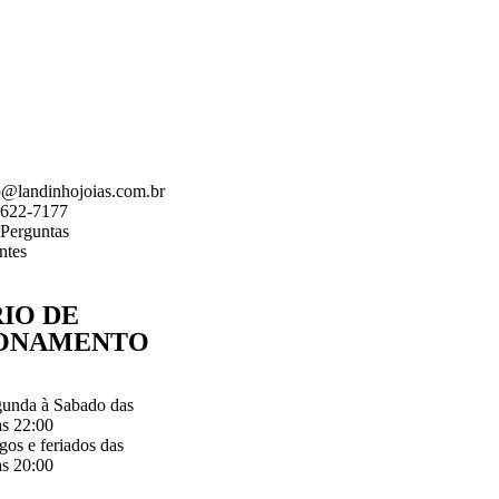
o@landinhojoias.com.br
7622-7177
Perguntas
ntes
IO DE
ONAMENTO
unda à Sabado das
às 22:00
os e feriados das
às 20:00