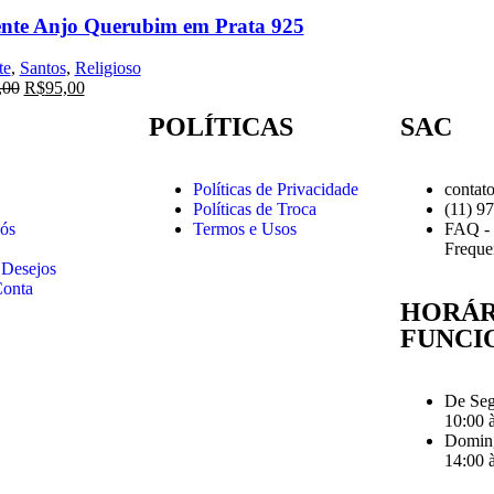
ente Anjo Querubim em Prata 925
te
,
Santos
,
Religioso
,00
R$
95,00
POLÍTICAS
SAC
Políticas de Privacidade
contat
Políticas de Troca
(11) 9
ós
Termos e Usos
FAQ - 
Freque
 Desejos
onta
HORÁR
FUNCI
De Seg
10:00 
Doming
14:00 