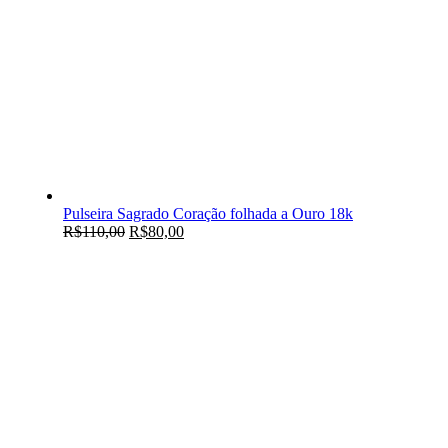
Pulseira Sagrado Coração folhada a Ouro 18k
R$
110,00
R$
80,00