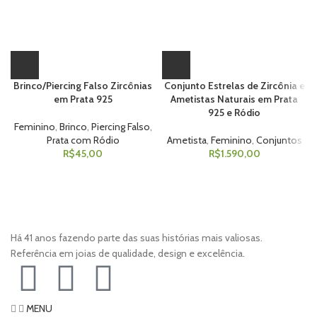
Brinco/Piercing Falso Zircônias
Conjunto Estrelas de Zircônia e
em Prata 925
Ametistas Naturais em Prata
925 e Ródio
Feminino
,
Brinco
,
Piercing Falso
,
Prata com Ródio
Ametista
,
Feminino
,
Conjuntos
R$
45,00
R$
1.590,00
Há 41 anos fazendo parte das suas histórias mais valiosas.
Referência em joias de qualidade, design e excelência.
MENU